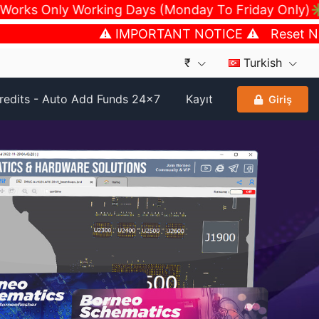
ks Only Working Days (Monday To Friday Only)✳️In 
⚠️ IMPORTANT NOTICE ⚠️ Reset New Pa
₹
Turkish
edits - Auto Add Funds 24x7
Kayıt
Giriş