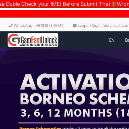
uble Check your IMEI Before Submit That✳️Wrong Ca
WhatsApp : +918187845143
support@gsmfastunlock.co
Ev
B