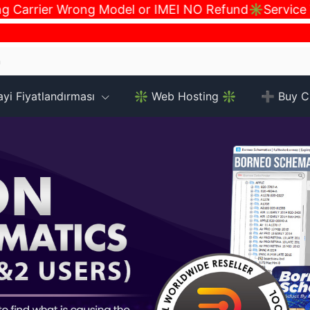
rrier Wrong Model or IMEI NO Refund✳️Service Wor
m
ayi Fiyatlandırması
❇️ Web Hosting ❇️
➕ Buy Cr